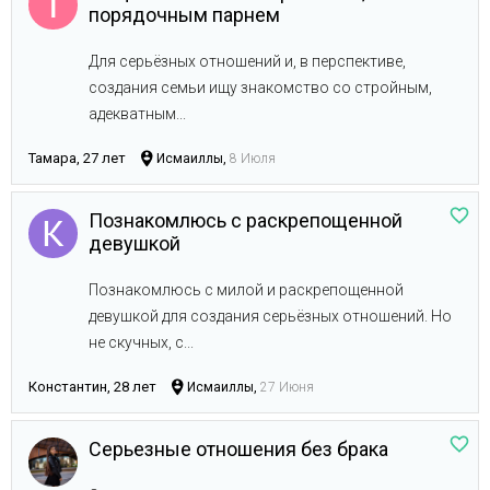
порядочным парнем
Для серьёзных отношений и, в перспективе,
создания семьи ищу знакомство со стройным,
адекватным...
Тамара, 27 лет
Исмаиллы,
8 Июля
Познакомлюсь с раскрепощенной
девушкой
Познакомлюсь с милой и раскрепощенной
девушкой для создания серьёзных отношений. Но
не скучных, с...
Константин, 28 лет
Исмаиллы,
27 Июня
Серьезные отношения без брака