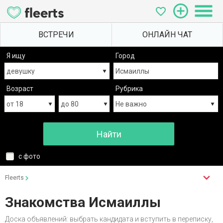
Я ищу
Город
Возраст
Рубрика
с фото
Fleerts
Знакомства Исмаиллы
Доска объявлений: выбрать кандидата и вступить в переписку,