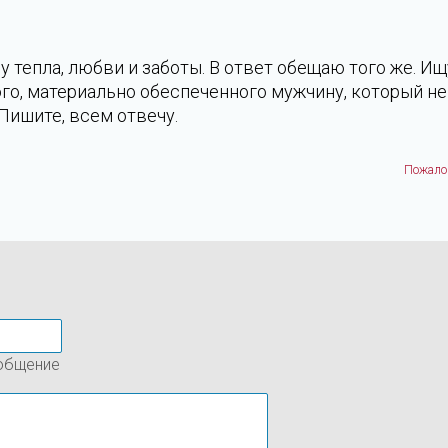
чу тепла, любви и заботы. В ответ обещаю того же. Ищ
ого, материально обеспеченного мужчину, который не
 Пишите, всем отвечу.
Пожало
ообщение