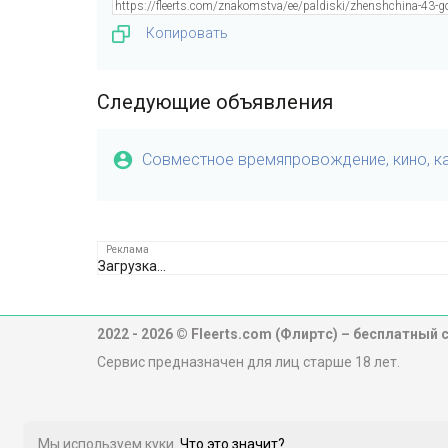
Копировать
Следующие объявления
Совместное времяпровождение, кино, к
Загрузка...
2022 - 2026 © Fleerts.com (Флиртс) – бесплатный
Сервис предназначен для лиц старше 18 лет.
Мы используем куки.
Что это значит?