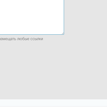
размещать любые ссылки
я