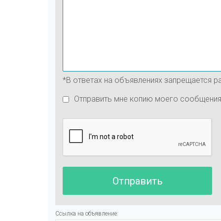
*В ответах на объявлениях запрещается 
Отправить мне копию моего сообщени
Ссылка на объявление: