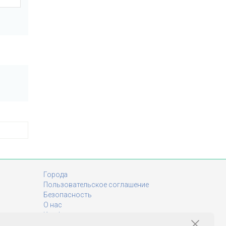
Города
Пользовательское соглашение
Безопасность
О нас
Конфиденциальность
Связаться с нами