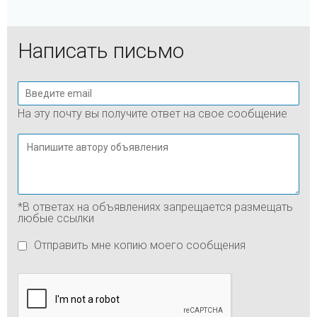
Написать письмо
На эту почту вы получите ответ на свое сообщение
*В ответах на объявлениях запрещается размещать
любые ссылки
Отправить мне копию моего сообщения