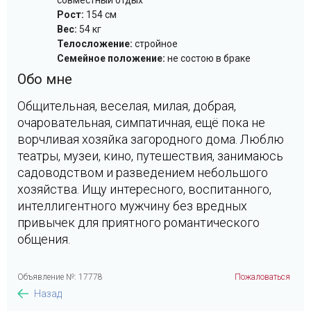
совместный отдых
Рост:
154 см
Вес:
54 кг
Телосложение:
стройное
Семейное положение:
не состою в браке
Обо мне
Общительная, веселая, милая, добрая,
очаровательная, симпатичная, ещё пока не
ворчливая хозяйка загородного дома. Люблю
театры, музеи, кино, путешествия, занимаюсь
садоводством и разведением небольшого
хозяйства. Ищу интересного, воспитанного,
интеллигентного мужчину без вредных
привычек для приятного романтического
общения.
Объявление №: 17778
Пожаловаться
Назад