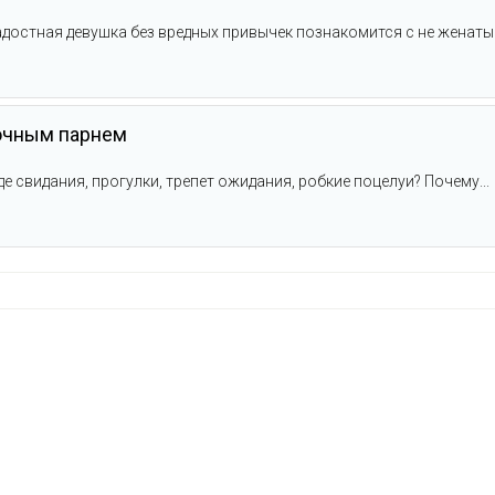
достная девушка без вредных привычек познакомится с не женатым,
очным парнем
е свидания, прогулки, трепет ожидания, робкие поцелуи? Почему...