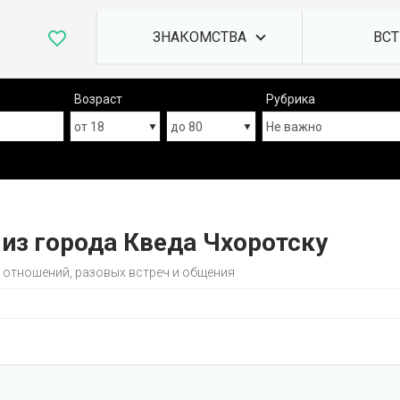
ЗНАКОМСТВА
Возраст
Рубрика
из города Кведа Чхоротску
 отношений, разовых встреч и общения