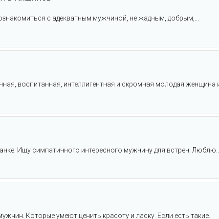
ознакомиться с адекватным мужчиной, не жадным, добрым,...
чная, воспитанная, интеллигентная и скромная молодая женщина из
нке. Ищу симпатичного интересного мужчину для встреч. Люблю..
жчин. Которые умеют ценить красоту и ласку. Если есть такие.