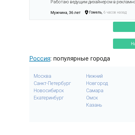
Работаю ведущим дизайнером в рекламно
Мужчина, 36 лет
Гомель,
6 часов назад
Россия
: популярные города
Москва
Нижний
Санкт-Петербург
Новгород
Новосибирск
Самара
Екатеринбург
Омск
Казань