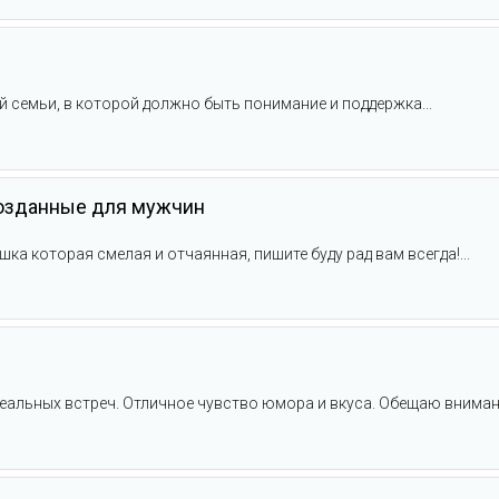
й семьи, в которой должно быть понимание и поддержка...
созданные для мужчин
ка которая смелая и отчаянная, пишите буду рад вам всегда!...
еальных встреч. Отличное чувство юмора и вкуса. Обещаю внимани