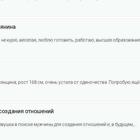
ьянина
 не курю, веселая, люблю готовить, работаю, высшее образование..
енщина, рост 168 см, очень устала от одиночества. Попробую ещё..
я
создания отношений
евушка в поиске мужчины для создания отношений и, в будущем,...