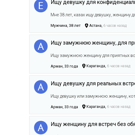
Ищу девушку для конфиденциаль
Мне 38 лет, казах ищу девушку, женщину 
Мужчина, 38 лет
Астана,
6 часов назад
Ищу замужнюю женщину, для при
Ищу замужнюю женщину для приятных встр
Арман, 33 года
Караганда,
6 часов назад
Ищу девушку для реальных встр
Ищу девушку или замужнюю женщину, кото
Арман, 33 года
Караганда,
6 часов назад
Ищу женщину для встреч без об