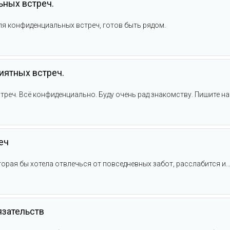
ных встреч.
для конфиденциальных встреч, готов быть рядом.
ятных встреч.
еч. Всё конфиденциально. Буду очень рад знакомству. Пишите на.
еч
рая бы хотела отвлечься от повседневных забот, расслабится и..
язательств