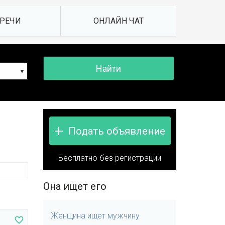
Подать объявление
Бесплатно без регистрации
Она ищет его
Женщина ищет мужчину