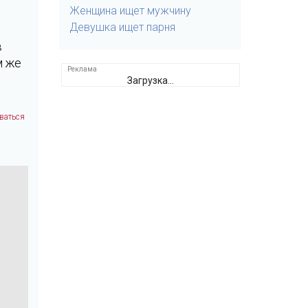
Женщина ищет мужчину
Девушка ищет парня
в
м же
Загрузка...
ваться