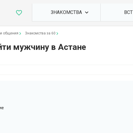
ЗНАКОМСТВА
 и общения
Знакомства за 60
йти мужчину в Астане
ие