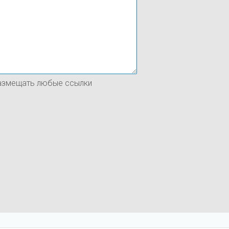
размещать любые ссылки
я