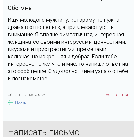
Обо мне
Ищу молодого мужчину, которому не нужна
драма в отношениях, а привлекают уют и
внимание. Я вполне симпатичная, интересная
женщина, со своими интересами, ценностями,
вкусами и пристрастиями, временами
колючая, но искренняя и добрая. Если тебе
интересно то же, что и мне, то напиши ответ на
это сообщение. С удовольствием узнаю о тебе
и познакомлюсь.
Объявление №: 49798
Пожаловаться
Назад
Написать письмо