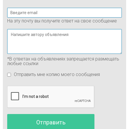
На эту почту вы получите ответ на свое сообщение
*В ответах на объявлениях запрещается размещать
любые ссылки
Отправить мне копию моего сообщения