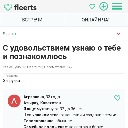
Fleerts
С удовольствием узнаю о тебе
и познакомлюсь
Размещено: 16 мая 2026; Просмотрено: 547
Загрузка...
Агриппина
,
33 года
Атырау, Казахстан
Я ищу:
мужчину
от 32 до 36 лет
Цель знакомства:
отношения и создание семьи
Телосложение:
обычное
Семейное положение:
не состою в браке