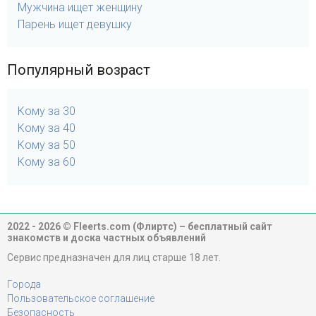
Мужчина ищет женщину
Парень ищет девушку
Популярный возраст
Кому за 30
Кому за 40
Кому за 50
Кому за 60
2022 - 2026 © Fleerts.com (Флиртс) – бесплатный сайт
знакомств и доска частных объявлений
Сервис предназначен для лиц старше 18 лет.
Города
Пользовательское соглашение
Безопасность