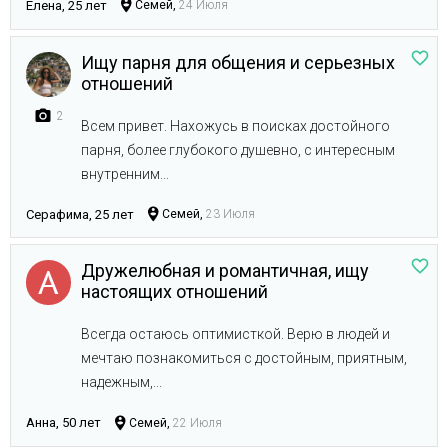
Елена, 25 лет
Семей,
24 Июля
Ищу парня для общения и серьезных
отношений
2
Всем привет. Нахожусь в поисках достойного
парня, более глубокого душевно, с интересным
внутренним...
Серафима, 25 лет
Семей,
23 Июля
Дружелюбная и романтичная, ищу
настоящих отношений
Всегда остаюсь оптимисткой. Верю в людей и
мечтаю познакомиться с достойным, приятным,
надежным,...
Анна, 50 лет
Семей,
22 Июля