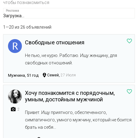
чтобы познакомиться
Загрузка...
1—20 из 26 объявлений
Свободные отношения
Не пью, не курю. Работаю. Ищу женщину, для
свободных отношений.
Мужчина, 51 год
Семей,
27 Июля
Хочу познакомится с порядочным,
умным, достойным мужчиной
2
Привет. Ищу приятного, обеспеченного,
симпатичного, умного мужчину, который не боится
брать на себя...