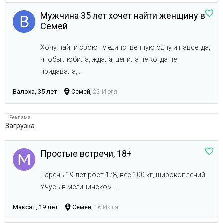
Мужчина 35 лет хочет найти женщину в
Семей
Хочу найти свою ту единственную одну и навсегда,
чтобы любила, ждала, ценила не когда не
придавала,...
Валоха, 35 лет
Семей,
22 Июля
Загрузка...
Простые встречи, 18+
Парень 19 лет рост 178, вес 100 кг, широкоплечий.
Учусь в медицинском...
Максат, 19 лет
Семей,
16 Июля