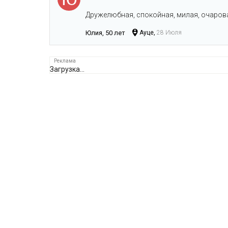
Дружелюбная, спокойная, милая, очарова
Юлия, 50 лет
Ауце,
28 Июля
Загрузка...