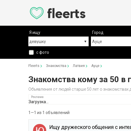
Я ищу
Город
с фото
Fleerts
Знакомства
Латвия
Ауце
Знакомства кому за 50 в 
Объявления от людей старше 50 лет о знакомствах
Загрузка...
1—1 из 1 объявлений
Ищу дружеского общения с инт