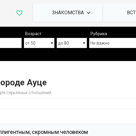
ЗНАКОМСТВА
Возраст
Рубрика
городе Ауце
 для серьезных отношений
еллигентным, скромным человеком