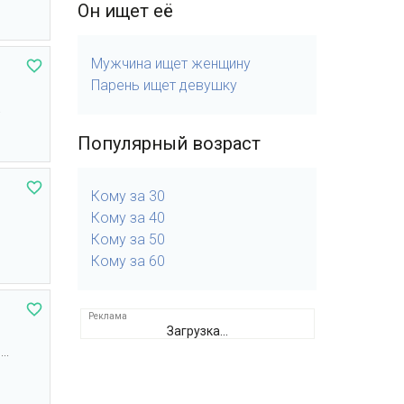
Он ищет её
Мужчина ищет женщину
Парень ищет девушку
.
Популярный возраст
Кому за 30
Кому за 40
Кому за 50
Кому за 60
Загрузка...
..