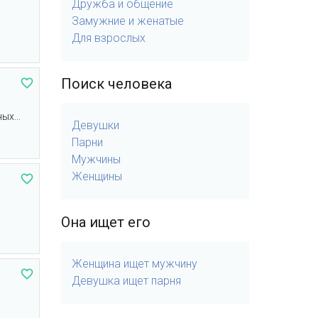
Дружба и общение
Замужние и женатые
Для взрослых
Поиск человека
х...
Девушки
Парни
Мужчины
Женщины
Она ищет его
Женщина ищет мужчину
Девушка ищет парня