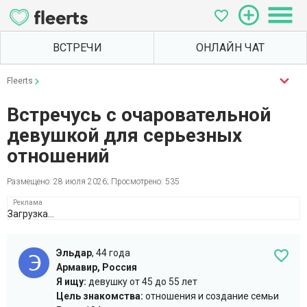
Fleerts
Встречусь с очаровательной
девушкой для серьезных
отношений
Размещено: 28 июля 2026; Просмотрено: 535
Загрузка...
Эльдар
,
44 года
Армавир, Россия
Я ищу:
девушку
от 45 до 55 лет
Цель знакомства:
отношения и создание семьи