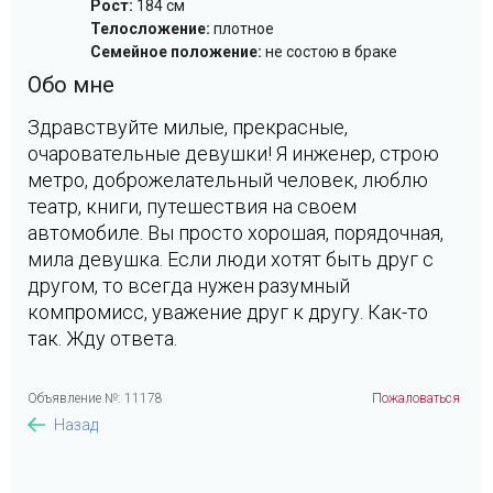
Рост:
184 см
Телосложение:
плотное
Семейное положение:
не состою в браке
Обо мне
Здравствуйте милые, прекрасные,
очаровательные девушки! Я инженер, строю
метро, доброжелательный человек, люблю
театр, книги, путешествия на своем
автомобиле. Вы просто хорошая, порядочная,
мила девушка. Если люди хотят быть друг с
другом, то всегда нужен разумный
компромисс, уважение друг к другу. Как-то
так. Жду ответа.
Объявление №: 11178
Пожаловаться
Назад