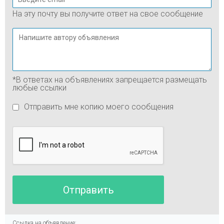
На эту почту вы получите ответ на свое сообщение
*В ответах на объявлениях запрещается размещать
любые ссылки
Отправить мне копию моего сообщения
Ссылка на объявление: