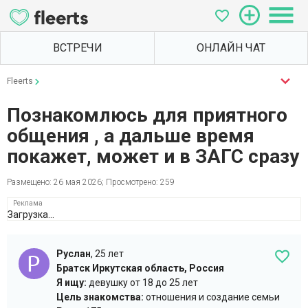
Fleerts
Познакомлюсь для приятного
общения , а дальше время
покажет, может и в ЗАГС сразу
Размещено: 26 мая 2026; Просмотрено: 259
Загрузка...
Руслан
,
25 лет
Братск Иркутская область, Россия
Я ищу:
девушку
от 18 до 25 лет
Цель знакомства:
отношения и создание семьи