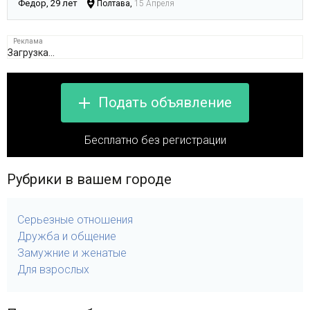
Федор, 29 лет
Полтава,
15 Апреля
Загрузка...
Подать объявление
Бесплатно без регистрации
Рубрики в вашем городе
Серьезные отношения
Дружба и общение
Замужние и женатые
Для взрослых