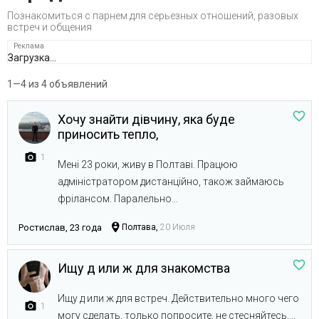
Познакомиться с парнем для серьезных отношений, разовых
встреч и общения
Загрузка...
1—4 из 4 объявлений
Хочу знайти дівчину, яка буде
приносить тепло,
1
Мені 23 роки, живу в Полтаві. Працюю
адміністратором дистанційно, також займаюсь
фрілансом. Паралельно...
Ростислав, 23 года
Полтава,
20 Июля
Ищу д или ж для знакомства
Ищу д или ж для встреч. Действительно много чего
1
могу сделать, только попросите, не стесняйтесь,...