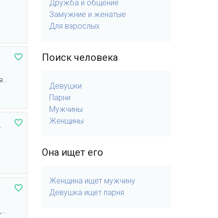
Дружба и общение
Замужние и женатые
Для взрослых
Поиск человека
...
Девушки
Парни
Мужчины
Женщины
.
Она ищет его
Женщина ищет мужчину
Девушка ищет парня
..