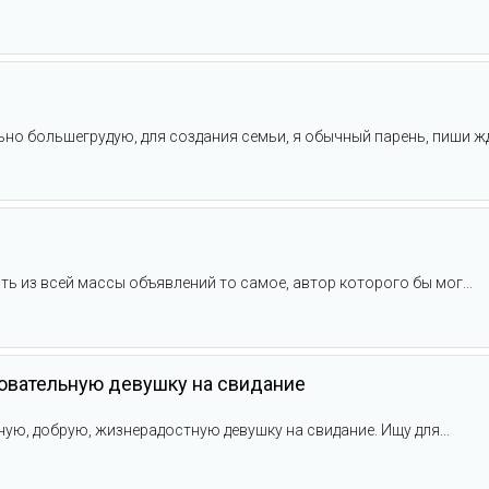
но большегрудую, для создания семьи, я обычный парень, пиши жд
ь из всей массы объявлений то самое, автор которого бы мог...
овательную девушку на свидание
ю, добрую, жизнерадостную девушку на свидание. Ищу для...