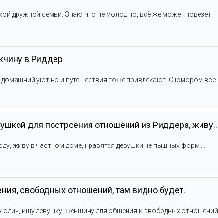
ой дружной семьи. Знаю что не молод но, всё же может повезет.
жчину в Риддер
омашний уют но и путешествия тоже привлекают. С юмором все в
шкой для построения отношений из Риддера, живу..
ду, живу в частном доме, нравятся девушки не пышных форм....
ия, свободных отношений, там видно будет.
 один, ищу девушку, женщину для общения и свободных отношений,.