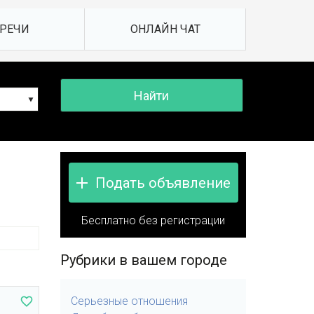
Подать объявление
Бесплатно без регистрации
Рубрики в вашем городе
Серьезные отношения