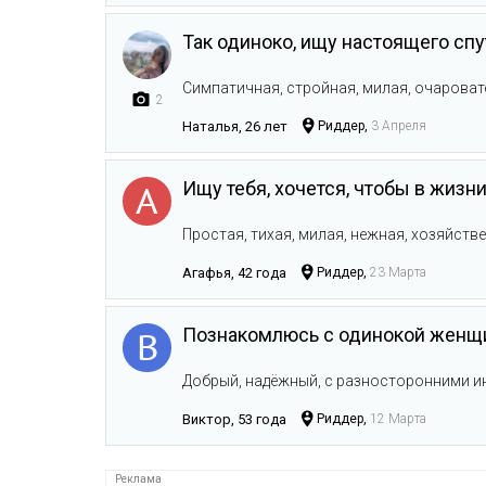
Так одиноко, ищу настоящего сп
Симпатичная, стройная, милая, очаровате
2
Наталья, 26 лет
Риддер,
3 Апреля
Ищу тебя, хочется, чтобы в жизн
Простая, тихая, милая, нежная, хозяйстве
Агафья, 42 года
Риддер,
23 Марта
Познакомлюсь с одинокой женщ
Добрый, надёжный, с разносторонними ин
Виктор, 53 года
Риддер,
12 Марта