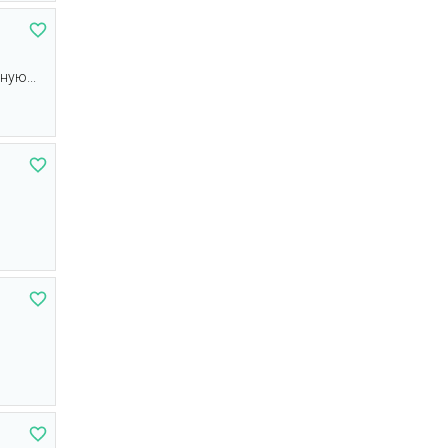
ую...