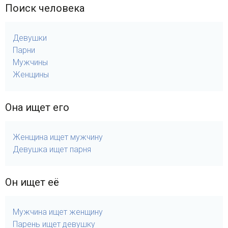
Поиск человека
Девушки
Парни
Мужчины
Женщины
Она ищет его
Женщина ищет мужчину
Девушка ищет парня
Он ищет её
Мужчина ищет женщину
Парень ищет девушку