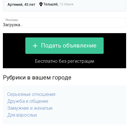
Артемий, 45 лет
Тельшяй,
15 Июня
Загрузка...
Подать объявление
Бесплатно без регистрации
Рубрики в вашем городе
Серьезные отношения
Дружба и общение
Замужние и женатые
Для взрослых