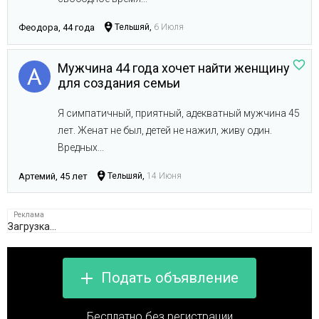
Феодора, 44 года
Тельшяй,
6 Июля
Мужчина 44 года хочет найти женщину
для создания семьи
Я симпатичный, приятный, адекватный мужчина 45
лет. Женат не был, детей не нажил, живу один.
Вредных...
Артемий, 45 лет
Тельшяй,
14 Июня
Загрузка...
Подать объявление
Бесплатно без регистрации