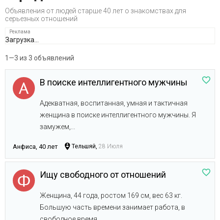
Объявления от людей старше 40 лет о знакомствах для
серьезных отношений
Загрузка...
1—3 из 3 объявлений
В поиске интеллигентного мужчины
Адекватная, воспитанная, умная и тактичная
женщина в поиске интеллигентного мужчины. Я
замужем,...
Анфиса, 40 лет
Тельшяй,
28 Июля
Ищу свободного от отношений
Женщина, 44 года, ростом 169 см, вес 63 кг.
Большую часть времени занимает работа, в
свободное время...