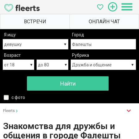
Я ищу
Город
Возраст
Рубрика
с фото
Fleerts
Знакомства для дружбы и
общения в городе Фалешты