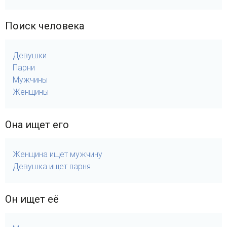
Поиск человека
Девушки
Парни
Мужчины
Женщины
Она ищет его
Женщина ищет мужчину
Девушка ищет парня
Он ищет её