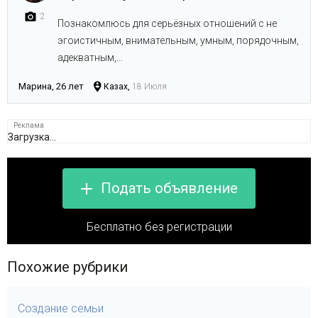
2
Познакомлюсь для серьёзных отношений с не
эгоистичным, внимательным, умным, порядочным,
адекватным,...
Марина, 26 лет
Казах,
18 Июля
Загрузка...
Подать объявление
Бесплатно без регистрации
Похожие рубрики
Создание семьи