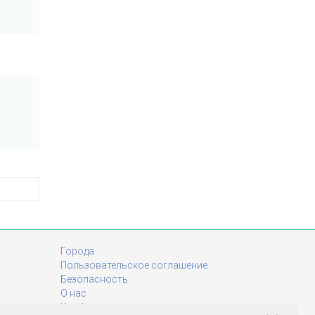
Города
Пользовательское соглашение
Безопасность
О нас
Конфиденциальность