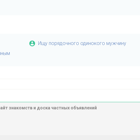
Ищу порядочного одинокого мужчину
чным
 сайт знакомств и доска частных объявлений