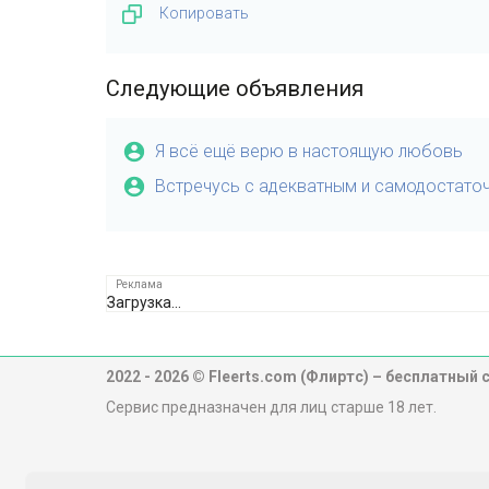
Копировать
Следующие объявления
Я всë ещё верю в настоящую любовь
Встречусь с адекватным и самодостато
Загрузка...
2022 - 2026 © Fleerts.com (Флиртс) – бесплатный
Сервис предназначен для лиц старше 18 лет.