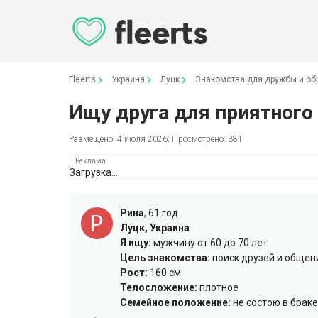
Fleerts
Украина
Луцк
Знакомства для дружбы и о
Ищу друга для приятного
Размещено: 4 июля 2026; Просмотрено: 381
Загрузка...
Рина
,
61 год
Луцк, Украина
Я ищу:
мужчину
от 60 до 70 лет
Цель знакомства:
поиск друзей и общен
Рост:
160 см
Телосложение:
плотное
Семейное положение:
не состою в браке