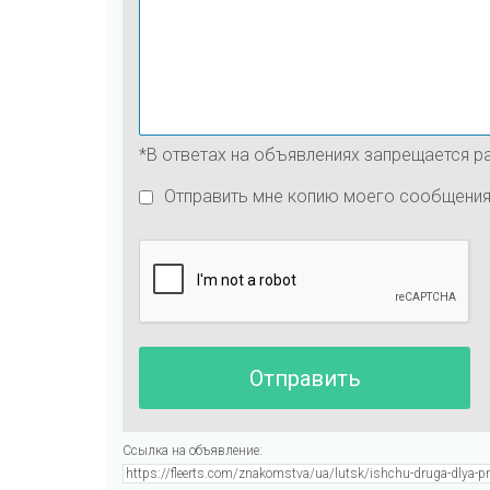
*В ответах на объявлениях запрещается 
Отправить мне копию моего сообщени
Ссылка на объявление: