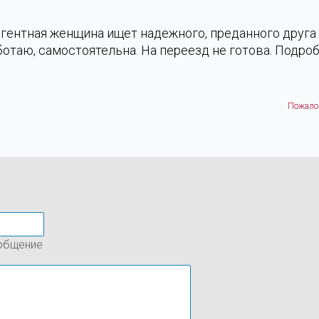
игентная женщина ищет надежного, преданного друга
отаю, самостоятельна. На переезд не готова. Подро
Пожало
ообщение