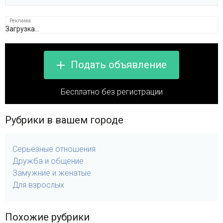
Загрузка...
Подать объявление
Бесплатно без регистрации
Рубрики в вашем городе
Серьезные отношения
Дружба и общение
Замужние и женатые
Для взрослых
Похожие рубрики